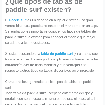
¿Qué tipos de tablas de
8
2
9
9
9
9
9
€
paddle surf existen?
.
.
€
.
9
9
.
9
9
El
Paddle surf
es un deporte en auge que ofrece una gran
€
€
versatilidad para practicarlo tanto en el mar como en un lago.
.
.
Sin embargo, es importante conocer los
tipos de tablas de
paddle surf
que existen para escoger el modelo que mejor
se adapte a tus necesidades.
Si estás buscando una
tabla de paddle surf
y no sabes qué
tipos existen, en Devessport te explicaremos brevemente las
características de cada modelo
y sus ventajas
con
respecto a otros tipos de tablas disponibles en el mercado.
Características generales de los tipos de tablas de paddle
surf
Toda
tabla de paddle surf
, independientemente del tipo y
modelo que sea, posee la misma estructura: el nose, el tail, el
deck, el bottom, el rail y el fins; se trata de la
medida y