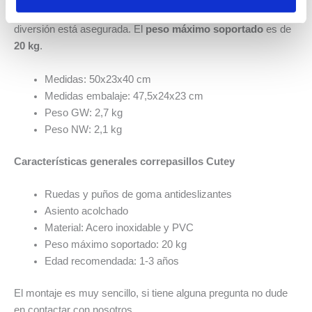
El peso del correpasillos es de 2 kg. Es fácil de manejar y la
diversión está asegurada. El
peso máximo soportado
es de
20 kg
.
Medidas: 50x23x40 cm
Medidas embalaje: 47,5x24x23 cm
Peso GW: 2,7 kg
Peso NW: 2,1 kg
Características generales correpasillos Cutey
Ruedas y puños de goma antideslizantes
Asiento acolchado
Material: Acero inoxidable y PVC
Peso máximo soportado: 20 kg
Edad recomendada: 1-3 años
El montaje es muy sencillo, si tiene alguna pregunta no dude
en contactar con nosotros.