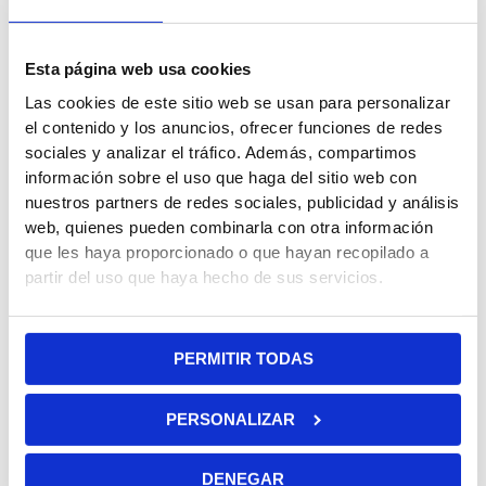
Descripción
Información adicional
Trusted Shops Reviews
Esta página web usa cookies
Las cookies de este sitio web se usan para personalizar
El correpasillos dispone de
4 ruedas muy estables
(2 delante
el contenido y los anuncios, ofrecer funciones de redes
y 2 detrás) para asegurar el equilibrio de los más pequeños.
sociales y analizar el tráfico. Además, compartimos
Las ruedas son de goma para que pueda adherirse mejor a
información sobre el uso que haga del sitio web con
todas las superficies y no haga ruido. Los
puños son de
nuestros partners de redes sociales, publicidad y análisis
goma antideslizantes
y tiene un
asiento acolchado
para que
web, quienes pueden combinarla con otra información
estén cómodos en todo momento.
que les haya proporcionado o que hayan recopilado a
partir del uso que haya hecho de sus servicios.
¡Compra el correpasillos Cutey es ideal para bebés de
1 a 3
años
!
PERMITIR TODAS
La altura desde el suelo hasta el asiento del correpasillos es
de 23 cm, con esta medida los pequeños tendrán una
PERSONALIZAR
conducción más cómoda, aprenderán a subir/bajar, a
mantener el equilibrio y ganarán confianza.
DENEGAR