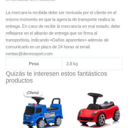
La mercancía recibida debe ser revisada por el cliente en el
mismo momento en que la agencia de transporte realiza la
entrega. En caso de recibir la mercancía en mal estado, debe
reflejarse en el albarán de entrega que se firma al
transportista, indicando «Daños aparentes» además de
comunicarlo en un plazo de 24 horas al email
ventas@devessport.com
Peso
2.8 kg
Quizás te interesen estos fantásticos
productos
El
El
precio
precio
¡Oferta!
¡Oferta!
original
actual
era:
es:
59.99€.
49.99€.