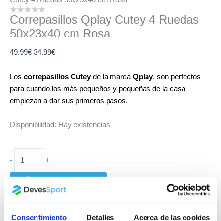
Correpasillos Qplay Cutey 4 Ruedas
50x23x40 cm Rosa
49.99
€
34.99
€
Los
correpasillos Cutey
de la marca
Qplay
, son perfectos
para cuando los más pequeños y pequeñas de la casa
empiezan a dar sus primeros pasos.
Disponibilidad:
Hay existencias
-
+
AÑADIR AL CARRITO
SKU:
5776
Categoría:
Correpasillos
Fecha de entrega estimada: 10/08/2026 - 12/08/2026
Consentimiento
Detalles
Acerca de las cookies