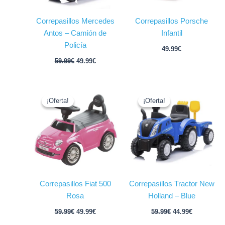
Correpasillos Mercedes
Correpasillos Porsche
Antos – Camión de
Infantil
Policía
49.99
€
59.99
€
49.99
€
El
El
El
El
precio
precio
precio
precio
¡Oferta!
¡Oferta!
¡Oferta!
¡Oferta!
original
actual
original
actual
era:
es:
era:
es:
59.99€.
49.99€.
59.99€.
44.99€.
Correpasillos Fiat 500
Correpasillos Tractor New
Rosa
Holland – Blue
59.99
€
49.99
€
59.99
€
44.99
€