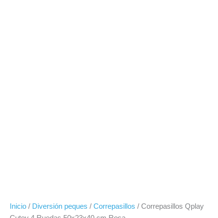
Inicio
/
Diversión peques
/
Correpasillos
/ Correpasillos Qplay
Cutey 4 Ruedas 50x23x40 cm Rosa