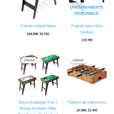
¡PRÓXIMAMENTE
DISPONIBLE!
Futbolín Infantil Niños
Futbolín para niños
Stadium
109.99
€
99.99
€
139.99
€
El
El
El
El
precio
precio
precio
precio
¡Oferta!
¡Oferta!
¡Oferta!
¡Oferta!
original
actual
original
actual
era:
es:
era:
es:
99.99€.
79.99€.
27.99€.
22.90€.
Mesa Multijuego 4 en 1
Futbolín de sobremesa
Woody (Futbolín, Billar,
27.99
€
22.90
€