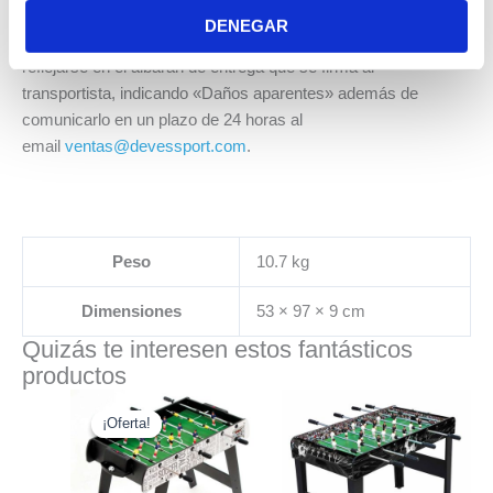
mismo momento en que la agencia de transporte realiza la
DENEGAR
entrega. En caso de recibir la mercancía en mal estado, debe
reflejarse en el albarán de entrega que se firma al
transportista, indicando «Daños aparentes» además de
comunicarlo en un plazo de 24 horas al
email
ventas@devessport.com
.
Peso
10.7 kg
Dimensiones
53 × 97 × 9 cm
Quizás te interesen estos fantásticos
productos
El
El
precio
precio
¡Oferta!
¡Oferta!
original
actual
era:
es:
109.99€.
99.99€.