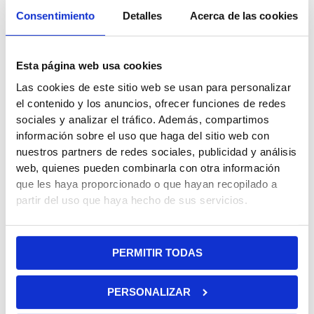
¡No lo dudes! Aprovéchate de este futbolín para los más
Consentimiento
Detalles
Acerca de las cookies
peques, es el mejor regalo. ¡Y a disfrutar!
Dimensiones del futbolín: 121 x 60.5 x 78 cm
Esta página web usa cookies
Dimensiones del campo: 104,5 x 58 cm
Las cookies de este sitio web se usan para personalizar
Peso: 13 kg
el contenido y los anuncios, ofrecer funciones de redes
sociales y analizar el tráfico. Además, compartimos
Características principales del futbolín:
información sobre el uso que haga del sitio web con
nuestros partners de redes sociales, publicidad y análisis
Incluye 22 jugadores de ABS y 2 bolas.
web, quienes pueden combinarla con otra información
Barras de aluminio y mango de plástico de 12.7 mm
que les haya proporcionado o que hayan recopilado a
Fabricado en MDF
partir del uso que haya hecho de sus servicios.
Patas reforzadas para mejor estabilidad
Dos marcadores manuales
Recomendado a partir de 7 años
PERMITIR TODAS
El transporte es puerta a puerta
Entrega a pie de calle.
PERSONALIZAR
La mercancía recibida debe ser revisada por el cliente en el