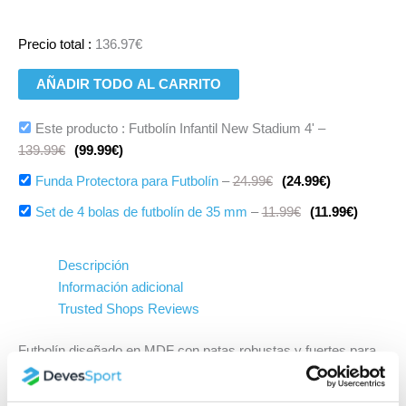
Precio total :
136.97
€
Este producto : Futbolín Infantil New Stadium 4'
–
139.99
€
(
99.99
€
)
Funda Protectora para Futbolín
–
24.99
€
(
24.99
€
)
Set de 4 bolas de futbolín de 35 mm
–
11.99
€
(
11.99
€
)
Descripción
Información adicional
Trusted Shops Reviews
Futbolín diseñado en MDF con patas robustas y fuertes para
una perfecta estabilidad en el juego.