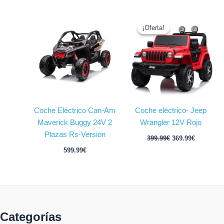
El
El
precio
precio
¡Oferta!
¡Oferta!
original
actual
era:
es:
399.99€.
369.99€.
Coche Eléctrico Can-Am
Coche eléctrico- Jeep
Maverick Buggy 24V 2
Wrangler 12V Rojo
Plazas Rs-Version
399.99
€
369.99
€
599.99
€
Categorías