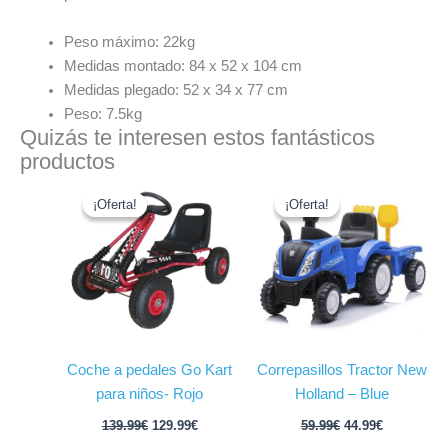
Peso máximo: 22kg
Medidas montado: 84 x 52 x 104 cm
Medidas plegado: 52 x 34 x 77 cm
Peso: 7.5kg
Quizás te interesen estos fantásticos
productos
El
El
El
El
precio
precio
precio
precio
¡Oferta!
¡Oferta!
¡Oferta!
¡Oferta!
original
actual
original
actual
era:
es:
era:
es:
139.99€.
129.99€.
59.99€.
44.99€.
Coche a pedales Go Kart
Correpasillos Tractor New
para niños- Rojo
Holland – Blue
139.99
€
129.99
€
59.99
€
44.99
€