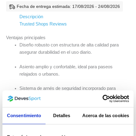
Fecha de entrega estimada: 17/08/2026 - 24/08/2026
Descripción
Trusted Shops Reviews
Ventajas principales
Diseño robusto con estructura de alta calidad para
asegurar durabilidad en el uso diario.
Asiento amplio y confortable, ideal para paseos
relajados o urbanos.
Sistema de arnés de seguridad incorporado para
máxima protección del niño.
Plegado práctico y compacto: perfecto para coche,
Consentimiento
Detalles
Acerca de las cookies
ascensor o almacenaje reducido.
Ruedas pensadas para un desplazamiento fluido y