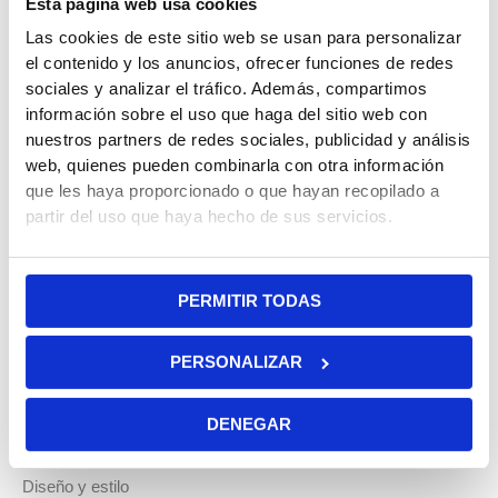
Esta página web usa cookies
confortable.
Las cookies de este sitio web se usan para personalizar
el contenido y los anuncios, ofrecer funciones de redes
Materiales seleccionados que combinan funcionalidad
sociales y analizar el tráfico. Además, compartimos
con estética cuidada.
información sobre el uso que haga del sitio web con
nuestros partners de redes sociales, publicidad y análisis
Capota extensible
web, quienes pueden combinarla con otra información
Arnés de 5 puntos
que les haya proporcionado o que hayan recopilado a
Reposapiés ajustable
partir del uso que haya hecho de sus servicios.
Cinturón de seguridad desmontable
Respaldo ajustable
Plegado y desplegado asistido por gravedad
PERMITIR TODAS
Versatilidad para la vida familiar
La Qplay Grav acompaña tanto el día a día urbano como las
PERSONALIZAR
escapadas al parque o fines de semana cómodos. Gracias a
su diseño inteligente, es ideal tanto para padres que buscan
DENEGAR
facilidad de uso como para niños que disfrutan del paseo.
Diseño y estilo