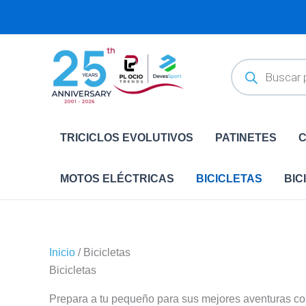
Ir
al
contenido
Búsqueda
de
productos
TRICICLOS EVOLUTIVOS
PATINETES
C
MOTOS ELÉCTRICAS
BICICLETAS
BIC
Inicio
/ Bicicletas
Bicicletas
Prepara a tu pequeño para sus mejores aventuras c