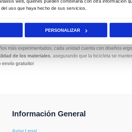
 análisis web, quienes pueden combinarla con otra información q
da
r del uso que haya hecho de sus servicios.
n el desarrollo de los más pequeños. Por eso, en Devessport 
s resistentes. Nuestras bicis están fabricadas para soportar el
PERSONALIZAR
iños más experimentados, cada unidad cuenta con diseños ergon
alidad de los materiales
, asegurando que la bicicleta se mant
o
envío gratuito
!
Información General
Aviso Legal