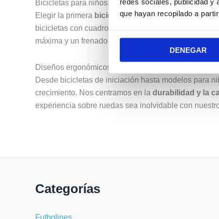
redes sociales, publicidad y
Bicicletas para niños: Calidad y seguridad garantiza
que hayan recopilado a parti
Elegir la primera
bicicleta infantil
es un paso clave e
bicicletas con cuadros de alta densidad y componente
máxima y un frenado eficaz en cualquier situación.
DENEGAR
Diseños ergonómicos para cada etapa
Desde bicicletas de iniciación hasta modelos para n
crecimiento. Nos centramos en la
durabilidad y la c
experiencia sobre ruedas sea inolvidable con nuestr
Categorías
Futbolines