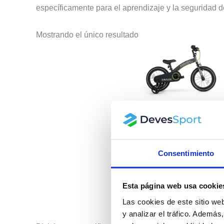
específicamente para el aprendizaje y la seguridad 
Mostrando el único resultado
Bicicleta Infantil Miniby
QPlay 14 pulgadas-3
en 1-bicicleta sin
Consentimiento
pedales – Gris
129.99
€
Esta página web usa cookie
Las cookies de este sitio we
y analizar el tráfico. Ademá