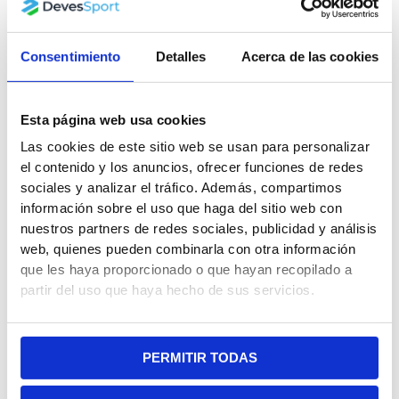
799.99€.
699.99€.
799.99€.
699.99€.
Consentimiento
Detalles
Acerca de las cookies
Mesa de Billar Semi
Mesa de Billar 3 en 1
Esta página web usa cookies
Profesional New
Blanco
Las cookies de este sitio web se usan para personalizar
Lucentum 7 pies
799.99
€
699.99
€
el contenido y los anuncios, ofrecer funciones de redes
799.99
€
699.99
€
sociales y analizar el tráfico. Además, compartimos
información sobre el uso que haga del sitio web con
nuestros partners de redes sociales, publicidad y análisis
El
El
El
El
precio
precio
precio
precio
web, quienes pueden combinarla con otra información
¡Oferta!
¡Oferta!
original
actual
original
actual
que les haya proporcionado o que hayan recopilado a
era:
es:
era:
es:
partir del uso que haya hecho de sus servicios.
1,199.99€.
899.99€.
849.99€.
729.99€.
¡PRÓXIMAMENTE
DISPONIBLE!
PERMITIR TODAS
Mesa de billar semi
Mesa de Billar Semi