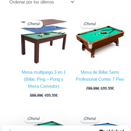
El
El
El
El
precio
precio
precio
precio
¡Oferta!
¡Oferta!
original
actual
original
actual
era:
es:
era:
es:
599.99€.
499.99€.
799.99€.
699.99€.
Mesa multijuego 3 en 1
Mesa de Billar Semi
(Billar, Ping – Pong y
Profesional Cortés 7 Pies
Mesa Comedor)
799.99
€
699.99
€
599.99
€
499.99
€
El
El
El
El
precio
precio
precio
precio
¡Oferta!
¡Oferta!
original
actual
original
actual
era:
es:
era:
es: