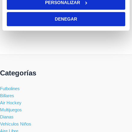
PERSONALIZAR
profesional Atlanta Deluxe
Profesional Akra 7,5 Pies
7′
849.99
€
729.99
€
DENEGAR
1,199.99
€
899.99
€
Categorías
Futbolines
Billares
Air Hockey
Multijuegos
Dianas
Vehículos Niños
Aire Libre