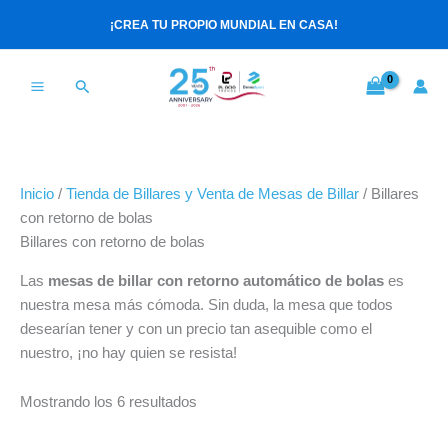
Ir
Ordenado
¡CREA TU PROPIO MUNDIAL EN CASA!
al
por
contenido
los
últimos
Buscar
Inicio
/
Tienda de Billares y Venta de Mesas de Billar
/ Billares
con retorno de bolas
Billares con retorno de bolas
Las
mesas de billar con retorno automático de bolas
es
nuestra mesa más cómoda. Sin duda, la mesa que todos
desearían tener y con un precio tan asequible como el
nuestro, ¡no hay quien se resista!
Mostrando los 6 resultados