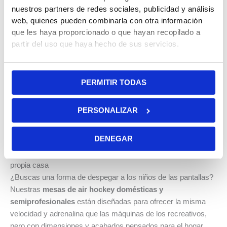
para un deslizamiento fluido del disco y estructuras reforzadas
nuestros partners de redes sociales, publicidad y análisis
que soportan el uso diario.
web, quienes pueden combinarla con otra información
que les haya proporcionado o que hayan recopilado a
Modelos plegables y fijos
partir del uso que haya hecho de sus servicios.
Si tienes poco espacio, nuestras mesas de
air hockey
plegables
son la solución perfecta, permitiéndote disfrutar de
una partida rápida y recoger la mesa en segundos. Si buscas
PERMITIR TODAS
una experiencia más inmersiva, nuestros modelos fijos
ofrecen una estabilidad superior para competiciones familiares
PERSONALIZAR
de alto nivel. Todos nuestros equipos incluyen discos y
lanzadores para que empieces a jugar nada más recibirlos.
DENEGAR
Mesas de Air Hockey: Diversión de salón recreativo en tu
propia casa
¿Buscas una forma de despegar a los niños de las pantallas?
Nuestras
mesas de air hockey domésticas y
semiprofesionales
están diseñadas para ofrecer la misma
velocidad y adrenalina que las máquinas de los recreativos,
pero con dimensiones y acabados pensados para el hogar.