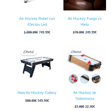
Air Hockey Rebel con
Air Hockey Fuego vs
Efectos Led
Hielo
1,099.99
€
749.99
€
279.99
€
249.99
€
El
El
El
El
precio
precio
precio
precio
¡Oferta!
¡Oferta!
original
actual
original
actual
era:
es:
era:
es:
599.99€.
549.99€.
27.99€.
22.90€.
New Air Hockey Galaxy
Air Hockey de
Sobremesa
599.99
€
549.99
€
27.99
€
22.90
€