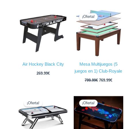
El
El
precio
precio
¡Oferta!
original
actual
era:
es:
799.99€.
769.99€.
Air Hockey Black City
Mesa Multijuegos (5
juegos en 1) Club-Royale
269.99
€
799.99
€
769.99
€
El
El
El
El
precio
precio
precio
precio
¡Oferta!
¡Oferta!
original
actual
original
actual
era:
es:
era:
es:
1,099.99€.
749.99€.
279.99€.
249.99€.