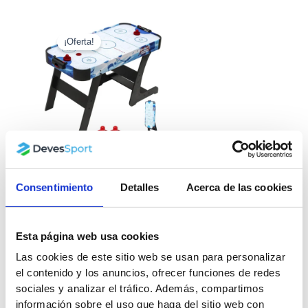
El
El
precio
precio
¡Oferta!
original
actual
era:
es:
169.99€.
149.99€.
Mesa Air Hockey
Plegable Sidney
Consentimiento
Detalles
Acerca de las cookies
169.99
€
149.99
€
Esta página web usa cookies
Calidad y resistencia en cada partida
Las cookies de este sitio web se usan para personalizar
En
Devessport
sabemos que un air hockey para casa debe
el contenido y los anuncios, ofrecer funciones de redes
ser, ante todo, robusto. Por eso, nuestros modelos
sociales y analizar el tráfico. Además, compartimos
semiprofesionales
cuentan con ventiladores de alta potencia
información sobre el uso que haga del sitio web con