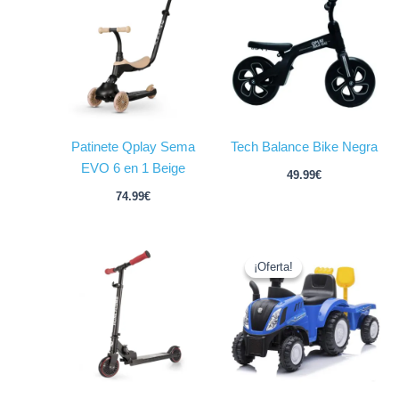
Patinete Qplay Sema
Tech Balance Bike Negra
EVO 6 en 1 Beige
49.99
€
74.99
€
El
El
precio
precio
¡Oferta!
¡Oferta!
original
actual
era:
es:
59.99€.
44.99€.