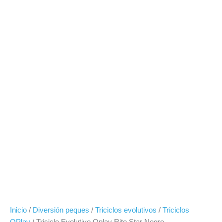
Inicio
/
Diversión peques
/
Triciclos evolutivos
/
Triciclos
QPlay
/ Triciclo Evolutivo Qplay Rito Star Negro