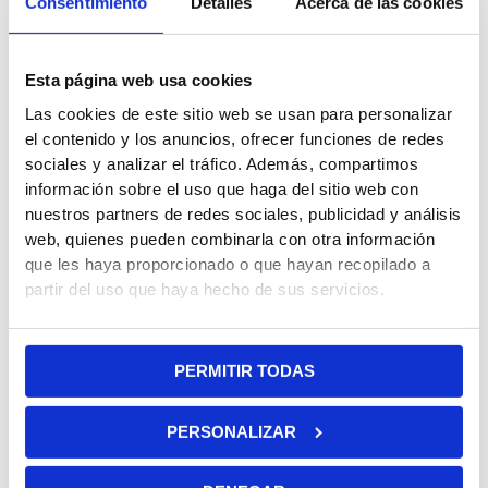
Consentimiento
Detalles
Acerca de las cookies
SKU:
5690
Categorías:
Diversión peques
,
Triciclos evolutivos
,
Triciclos QPlay
Esta página web usa cookies
Fecha de entrega estimada: 10/08/2026 - 12/08/2026
Las cookies de este sitio web se usan para personalizar
Descripción
el contenido y los anuncios, ofrecer funciones de redes
Información adicional
sociales y analizar el tráfico. Además, compartimos
Trusted Shops Reviews
información sobre el uso que haga del sitio web con
nuestros partners de redes sociales, publicidad y análisis
Sus ruedas son de goma eva , lo que facilita el agarre al suelo,
web, quienes pueden combinarla con otra información
mejorando la estabilidad y evitando los resbalones.Es
que les haya proporcionado o que hayan recopilado a
totalmente plegable , haciendo que este triciclo sea muy
partir del uso que haya hecho de sus servicios.
comodo para transportar y almacenar.
Incluye un espacio de almacenamiento. Esta ventaja, junto
PERMITIR TODAS
con el asa extensible que incluye, te ayudarán en el fácil
manejo del triciclo mientras tu hij@ se divierte.
PERSONALIZAR
Hay 3 colores disponibles >> negro, rojo, morado<< . Escoge
el triciclo Rito Star que más se adapte a vuestra personalidad.