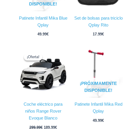
DISPONIBLE!
Patinete Infantil Mika Blue
Set de bolsas para triciclo
Qplay
Qplay Rito
49.99
€
17.99
€
El
El
precio
precio
¡Oferta!
¡Oferta!
original
actual
era:
es:
299.99€.
189.99€.
¡PRÓXIMAMENTE
DISPONIBLE!
Coche eléctrico para
Patinete Infantil Mika Red
niños Range Rover
Qplay
Evoque Blanco
49.99
€
299.99
€
189.99
€