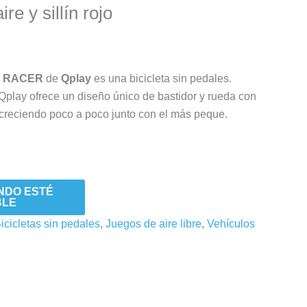
re y sillín rojo
es RACER
de
Qplay
es una bicicleta sin pedales.
play ofrece un diseño único de bastidor y rueda con
r creciendo poco a poco junto con el más peque.
NDO ESTÉ
BLE
icicletas sin pedales
,
Juegos de aire libre
,
Vehículos