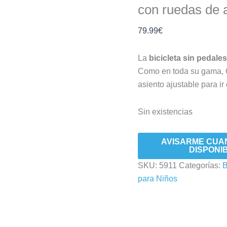
con ruedas de ai
79.99
€
La
bicicleta sin pedal
Como en toda su gama, Q
asiento ajustable para i
Sin existencias
AVISARME CUA
DISPONI
SKU:
5911
Categorías:
B
para Niños