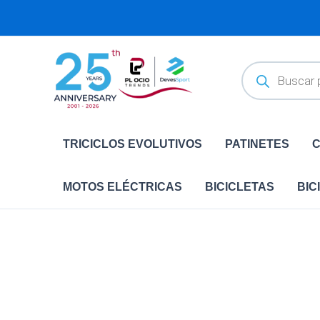
Ir
al
contenido
Búsqueda
de
productos
TRICICLOS EVOLUTIVOS
PATINETES
C
MOTOS ELÉCTRICAS
BICICLETAS
BIC