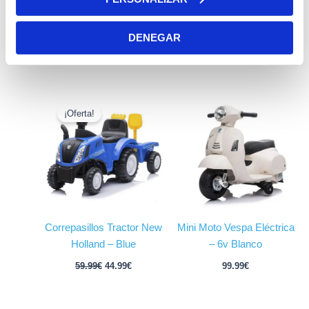
Correpasillos Mercedes
Correpasillos Fiat 500
AMG C63 coupé blanco
Blanco
DENEGAR
para niños
59.99
€
49.99
€
59.99
€
49.99
€
El
El
precio
precio
¡Oferta!
original
actual
era:
es:
59.99€.
44.99€.
Correpasillos Tractor New
Mini Moto Vespa Eléctrica
Holland – Blue
– 6v Blanco
59.99
€
44.99
€
99.99
€
El
El
El
El