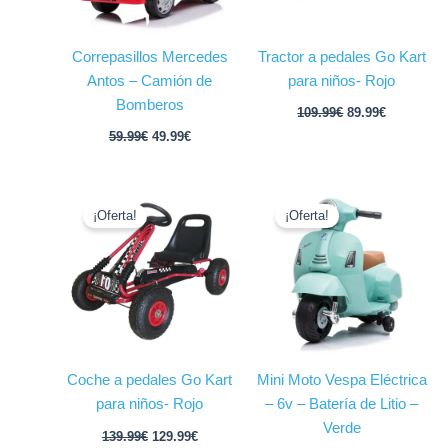
Correpasillos Mercedes
Tractor a pedales Go Kart
Antos – Camión de
para niños- Rojo
Bomberos
109.99
€
89.99
€
59.99
€
49.99
€
El
El
El
El
precio
precio
precio
precio
¡Oferta!
¡Oferta!
original
actual
original
actual
era:
es:
era:
es:
139.99€.
129.99€.
109.99€.
99.99€.
Coche a pedales Go Kart
Mini Moto Vespa Eléctrica
para niños- Rojo
– 6v – Batería de Litio –
Verde
139.99
€
129.99
€