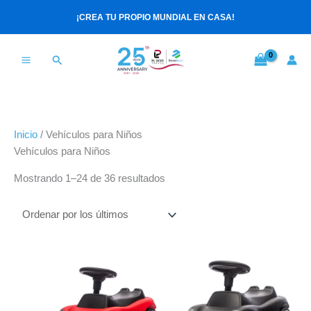
Ir
Ordenado
¡CREA TU PROPIO MUNDIAL EN CASA!
al
por
contenido
los
últimos
Buscar
Inicio
/ Vehículos para Niños
Vehículos para Niños
Mostrando 1–24 de 36 resultados