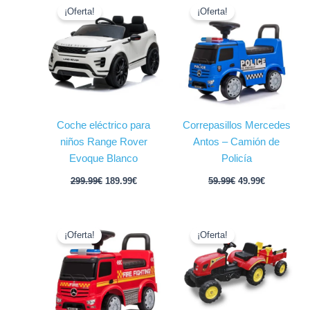
precio
precio
precio
precio
¡Oferta!
¡Oferta!
original
actual
original
actual
era:
es:
era:
es:
299.99€.
189.99€.
59.99€.
49.99€.
Coche eléctrico para
Correpasillos Mercedes
niños Range Rover
Antos – Camión de
Evoque Blanco
Policía
299.99
€
189.99
€
59.99
€
49.99
€
El
El
El
El
precio
precio
precio
precio
¡Oferta!
¡Oferta!
original
actual
original
actual
era:
es:
era:
es:
59.99€.
49.99€.
109.99€.
89.99€.