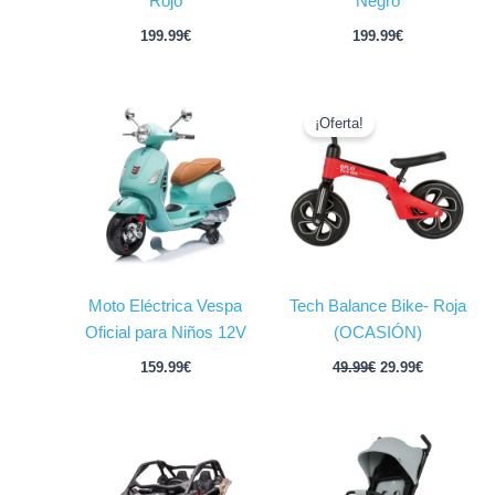
Rojo
Negro
199.99
€
199.99
€
El
El
precio
precio
¡Oferta!
original
actual
era:
es:
49.99€.
29.99€.
Moto Eléctrica Vespa
Tech Balance Bike- Roja
Oficial para Niños 12V
(OCASIÓN)
159.99
€
49.99
€
29.99
€