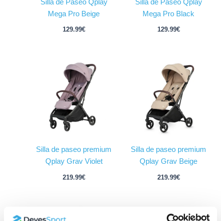
Silla de Paseo Qplay
Silla de Paseo Qplay
Mega Pro Beige
Mega Pro Black
129.99
€
129.99
€
Silla de paseo premium
Silla de paseo premium
Qplay Grav Violet
Qplay Grav Beige
219.99
€
219.99
€
El
El
precio
precio
¡Oferta!