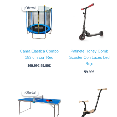
El
El
precio
precio
¡Oferta!
¡Oferta!
original
actual
era:
es:
169.99€.
99.99€.
Cama Elástica Combo
Patinete Honey Comb
183 cm con Red
Scooter Con Luces Led
Rojo
169.99
€
99.99
€
59.99
€
El
El
precio
precio
¡Oferta!
¡Oferta!
original
actual
era:
es:
74.99€.
59.99€.