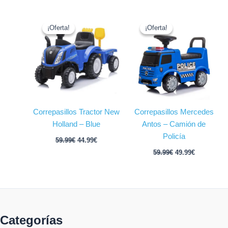
El
El
El
El
precio
precio
precio
precio
¡Oferta!
¡Oferta!
¡Oferta!
¡Oferta!
original
actual
original
actual
era:
es:
era:
es:
59.99€.
44.99€.
59.99€.
49.99€.
Correpasillos Tractor New
Correpasillos Mercedes
Holland – Blue
Antos – Camión de
Policía
59.99
€
44.99
€
59.99
€
49.99
€
Categorías