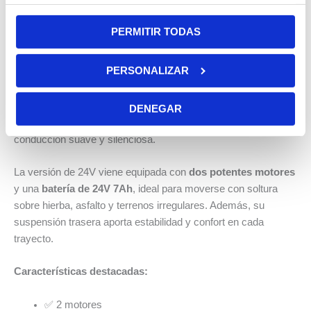
Vehículos para Niños
Descripción
PERMITIR TODAS
Trusted Shops Reviews
PERSONALIZAR
Inspirado en los vehículos UTV más vendidos de
Norteamérica, este modelo infantil no se queda atrás:
incorpora un diseño robusto, detalles realistas como puertas
DENEGAR
funcionales, dos asientos y ruedas de goma EVA para una
conducción suave y silenciosa.
La versión de 24V viene equipada con
dos potentes motores
y una
batería de 24V 7Ah
, ideal para moverse con soltura
sobre hierba, asfalto y terrenos irregulares. Además, su
suspensión trasera aporta estabilidad y confort en cada
trayecto.
Características destacadas:
✅ 2 motores