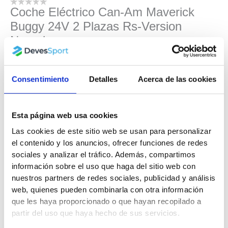
Coche Eléctrico Can-Am Maverick
Buggy 24V 2 Plazas Rs-Version
Naranja
599.99
€
499.99
€
Consentimiento
Detalles
Acerca de las cookies
¡Prepárate para ver a tu peque dominar las calles (y los
caminos) con el increíble coche eléctrico infantil CAN-AM
Maverick 24V! Este buggy todoterreno, con licencia oficial de
Esta página web usa cookies
la reconocida marca canadiense Can-Am, está diseñado para
Las cookies de este sitio web se usan para personalizar
ofrecer una experiencia de conducción única a niños de entre
el contenido y los anuncios, ofrecer funciones de redes
1 y 7 años.
sociales y analizar el tráfico. Además, compartimos
información sobre el uso que haga del sitio web con
Sin existencias
nuestros partners de redes sociales, publicidad y análisis
web, quienes pueden combinarla con otra información
AVISARME CUANDO ESTÉ
que les haya proporcionado o que hayan recopilado a
DISPONIBLE
partir del uso que haya hecho de sus servicios.
SKU:
7328
Categorías:
Coches eléctricos para niños
,