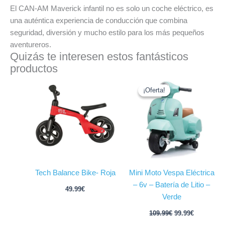
El CAN-AM Maverick infantil no es solo un coche eléctrico, es
una auténtica experiencia de conducción que combina
seguridad, diversión y mucho estilo para los más pequeños
aventureros.
Quizás te interesen estos fantásticos
productos
El
El
precio
precio
¡Oferta!
¡Oferta!
original
actual
era:
es:
109.99€.
99.99€.
Tech Balance Bike- Roja
Mini Moto Vespa Eléctrica
– 6v – Batería de Litio –
49.99
€
Verde
109.99
€
99.99
€