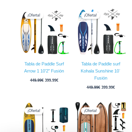
El
El
El
El
precio
precio
precio
precio
¡Oferta!
¡Oferta!
original
actual
original
actual
era:
es:
era:
es:
449.99€.
399.99€.
449.99€.
399.99€.
Tabla de Paddle Surf
Tabla de Paddle surf
Arrow 1 10’2” Fusión
Kohala Sunshine 10´
Fusión
449.99
€
399.99
€
449.99
€
399.99
€
El
El
El
El
precio
precio
precio
precio
¡Oferta!
¡Oferta!
original
actual
original
actual
era:
es:
era:
es:
259.99€.
229.99€.
499.99€.
399.99€.