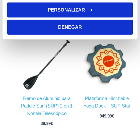
Kohala Arrow 2 11’ – 2023
Carbono de 1 Piezas
PERSONALIZAR
Doble Capa
169.99
€
499.99
€
DENEGAR
Remo de Aluminio para
Plataforma Hinchable
Paddle Surf (SUP) 2 en 1
Yoga Dock – SUP Star
Kohala Telescópico
949.99
€
39.99
€