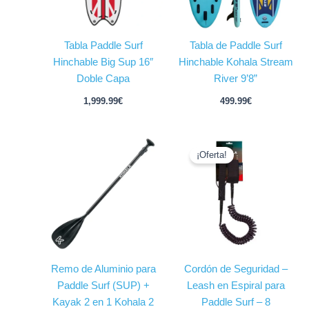
Tabla Paddle Surf
Tabla de Paddle Surf
Hinchable Big Sup 16″
Hinchable Kohala Stream
Doble Capa
River 9’8”
1,999.99
€
499.99
€
El
El
precio
precio
¡Oferta!
original
actual
era:
es:
19.99€.
9.99€.
Remo de Aluminio para
Cordón de Seguridad –
Paddle Surf (SUP) +
Leash en Espiral para
Kayak 2 en 1 Kohala 2
Paddle Surf – 8