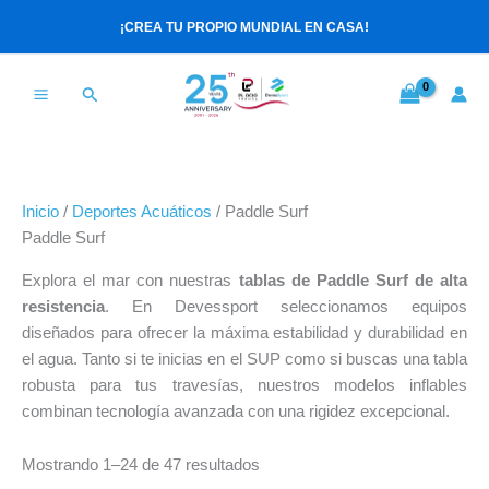
Ir
Ordenado
¡CREA TU PROPIO MUNDIAL EN CASA!
al
por
contenido
los
últimos
Buscar
Inicio
/
Deportes Acuáticos
/ Paddle Surf
Paddle Surf
Explora el mar con nuestras
tablas de Paddle Surf de alta
resistencia
. En Devessport seleccionamos equipos
diseñados para ofrecer la máxima estabilidad y durabilidad en
el agua. Tanto si te inicias en el SUP como si buscas una tabla
robusta para tus travesías, nuestros modelos inflables
combinan tecnología avanzada con una rigidez excepcional.
Mostrando 1–24 de 47 resultados