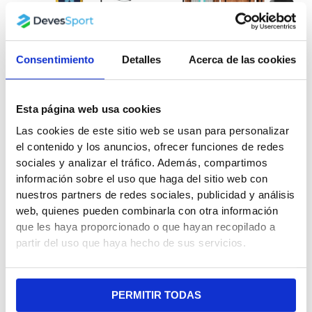
Consentimiento
Detalles
Acerca de las cookies
Tabla de Paddle Surf
Tabla de Paddle Surf
Kohala Drifter 10’’
Hinchable Highpi para
Monocapa PVC + Regalo
Pesca
Esta página web usa cookies
Fitness Kit Paddle Surf
499.99
€
399.99
€
Las cookies de este sitio web se usan para personalizar
259.99
€
229.99
€
el contenido y los anuncios, ofrecer funciones de redes
sociales y analizar el tráfico. Además, compartimos
información sobre el uso que haga del sitio web con
nuestros partners de redes sociales, publicidad y análisis
web, quienes pueden combinarla con otra información
que les haya proporcionado o que hayan recopilado a
partir del uso que haya hecho de sus servicios.
PERMITIR TODAS
Tabla de Paddle Surf
Remo Telescópico de