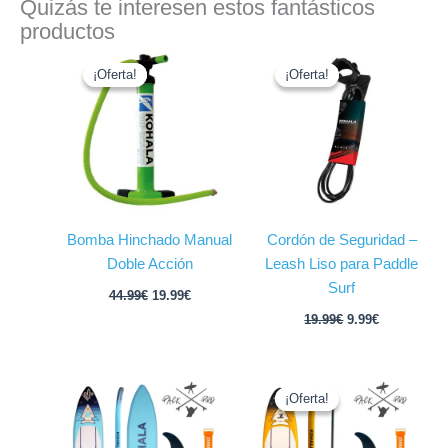
Quizás te interesen estos fantásticos
productos
El
El
El
El
precio
precio
precio
precio
¡Oferta!
¡Oferta!
¡Oferta!
¡Oferta!
original
actual
original
actual
era:
es:
era:
es:
44.99€.
19.99€.
19.99€.
9.99€.
Bomba Hinchado Manual
Cordón de Seguridad –
Doble Acción
Leash Liso para Paddle
Surf
44.99
€
19.99
€
19.99
€
9.99
€
El
El
precio
precio
¡Oferta!
¡Oferta!
original
actual
era:
es:
449.99€.
399.99€.