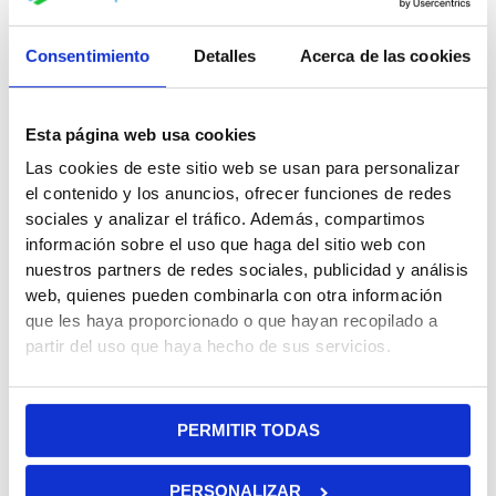
Peso: 0.75 kg
Desmontable en dos piezas
Consentimiento
Detalles
Acerca de las cookies
Medida del remo: desde 170cm hasta 210cm
Superficie de la pala: 45,5 x 22cm
Material: Carbono
Esta página web usa cookies
Las cookies de este sitio web se usan para personalizar
La mercancía recibida debe ser revisada por el cliente en el
el contenido y los anuncios, ofrecer funciones de redes
mismo momento en que la agencia de transporte realiza la
sociales y analizar el tráfico. Además, compartimos
entrega.En caso de recibir la mercancía en mal estado, debe
información sobre el uso que haga del sitio web con
reflejarse e el albarán de entrega que se firma al transportista,
nuestros partners de redes sociales, publicidad y análisis
indicando «Daños aparentes» además de comunicarlo en un
web, quienes pueden combinarla con otra información
plazo de 24 horas al email ventas@devessport.com
que les haya proporcionado o que hayan recopilado a
partir del uso que haya hecho de sus servicios.
Peso
1.4 kg
Quizás te interesen estos fantásticos
productos
PERMITIR TODAS
PERSONALIZAR