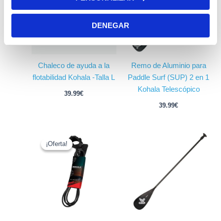
DENEGAR
Chaleco de ayuda a la
Remo de Aluminio para
flotabilidad Kohala -Talla L
Paddle Surf (SUP) 2 en 1
Kohala Telescópico
39.99
€
39.99
€
El
El
precio
precio
¡Oferta!
¡Oferta!
original
actual
era:
es:
19.99€.
9.99€.