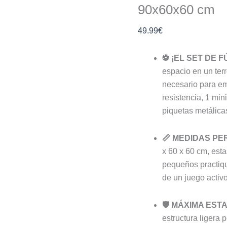
90x60x60 cm
49.99
€
⚽ ¡EL SET DE 
espacio en un terr
necesario para emp
resistencia, 1 min
piquetas metálicas
📏 MEDIDAS PE
x 60 x 60 cm, esta
pequeños practiqu
de un juego activo
🛡️ MÁXIMA EST
estructura ligera 