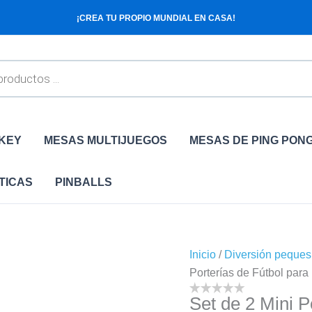
Set
¡CREA TU PROPIO MUNDIAL EN CASA!
de
2
Mini
Porterías
de
Fútbol
para
CKEY
MESAS MULTIJUEGOS
MESAS DE PING PON
Niños,
90x60x60
TICAS
PINBALLS
cm
cantidad
Inicio
/
Diversión peques
Porterías de Fútbol par
Set de 2 Mini P