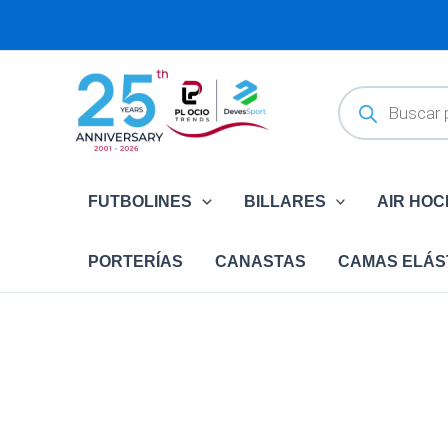
Ir
al
contenido
Búsqueda
de
productos
FUTBOLINES
BILLARES
AIR HO
PORTERÍAS
CANASTAS
CAMAS ELÁS