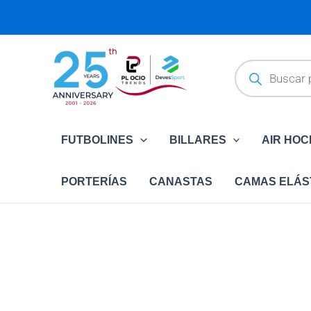
Ir
¡Oferta!
al
contenido
Búsqueda
de
productos
FUTBOLINES
BILLARES
AIR HO
PORTERÍAS
CANASTAS
CAMAS ELÁS