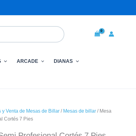
.
G
ARCADE
DIANAS
s y Venta de Mesas de Billar
/
Mesas de billar
/ Mesa
al Cortés 7 Pies
Semi Profesional Cortés 7 Pies