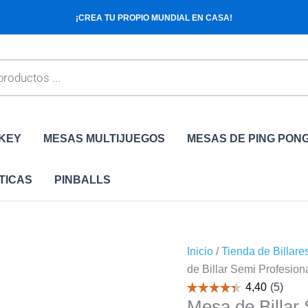
Mesa
El
El
¡CREA TU PROPIO MUNDIAL EN CASA!
de
precio
precio
Billar
original
actual
Semi
era:
es:
Profesional
799.99€.
699.99€
Cortés
7
Pies
CKEY
MESAS MULTIJUEGOS
MESAS DE PING PON
cantidad
TICAS
PINBALLS
Inicio
/
Tienda de Billare
de Billar Semi Profesion
Mesa de Billar 