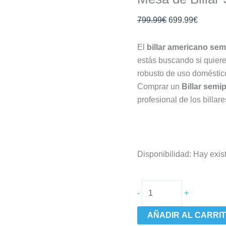
799.99
€
699.99
€
El
billar americano se
estás buscando si quieres
robusto de uso doméstico
Comprar un
Billar semi
profesional de los billar
Disponibilidad:
Hay exis
-
+
AÑADIR AL CARRI