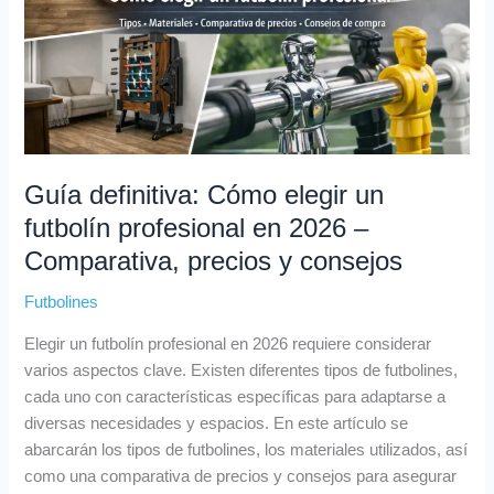
8
2
9
9
futbolín
9
9
9
€
profesional
.
.
€
.
en
9
9
.
2026
9
9
–
€
€
Comparativa,
.
.
precios
y
Guía definitiva: Cómo elegir un
consejos
futbolín profesional en 2026 –
Comparativa, precios y consejos
Futbolines
Elegir un futbolín profesional en 2026 requiere considerar
varios aspectos clave. Existen diferentes tipos de futbolines,
cada uno con características específicas para adaptarse a
diversas necesidades y espacios. En este artículo se
abarcarán los tipos de futbolines, los materiales utilizados, así
como una comparativa de precios y consejos para asegurar