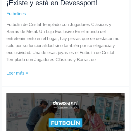
¡Existe y está en Devessport!
Futbolines
Futbolín de Cristal Templado con Jugadores Clásicos y
Barras de Metal: Un Lujo Exclusivo En el mundo del
entretenimiento en el hogar, hay piezas que se destacan no
solo por su funcionalidad sino también por su elegancia y
exclusividad. Una de esas joyas es el Futbolín de Cristal
Templado con Jugadores Clásicos y Barras de
Leer más »
Golazos
y
Productividad:
Razones
para