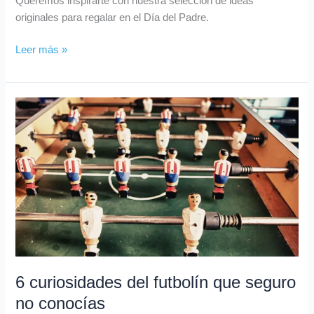
Queremos inspirarte con nuestra selección de ideas
originales para regalar en el Día del Padre.
Leer más »
6
curiosidades
del
futbolín
que
seguro
no
conocías
6 curiosidades del futbolín que seguro
no conocías