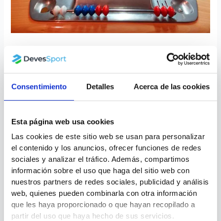
categorías
Campeonato de futbolín: Todo sobre
los torneos y categorías
Devessport
,
Futbolines
Consentimiento
Detalles
Acerca de las cookies
El primer campeonato de futbolín en España nació en 2008, y,
de ahí, surge la selección nacional, que juega cada año en el
Esta página web usa cookies
Campeonato Mundial de Fútbol de Mesa. En Devessport,
Las cookies de este sitio web se usan para personalizar
sabemos que te apasiona todo lo relativo a este deporte, que
el contenido y los anuncios, ofrecer funciones de redes
se ha convertido en uno de los juegos de mesa preferidos por
sociales y analizar el tráfico. Además, compartimos
grandes
información sobre el uso que haga del sitio web con
nuestros partners de redes sociales, publicidad y análisis
Leer más »
web, quienes pueden combinarla con otra información
que les haya proporcionado o que hayan recopilado a
partir del uso que haya hecho de sus servicios.