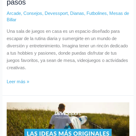
pasos
Arcade
,
Consejos
,
Devessport
,
Dianas
,
Futbolines
,
Mesas de
Billar
Una sala de juegos en casa es un espacio diseñado para
escapar de la rutina diaria y sumergirte en un mundo de
diversión y entretenimiento. Imagina tener un rincón dedicado
a tus hobbies y pasiones, donde puedas disfrutar de tus
juegos favoritos, ya sean de mesa, videojuegos o actividades
creativas.
Leer más »
Las
ideas
más
originales
para