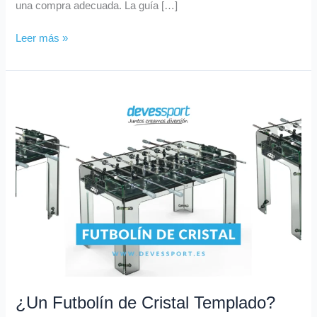
una compra adecuada. La guía […]
Leer más »
¿Un
Futbolín
de
Cristal
Templado?
¡Existe
y
está
en
Devessport!
¿Un Futbolín de Cristal Templado?