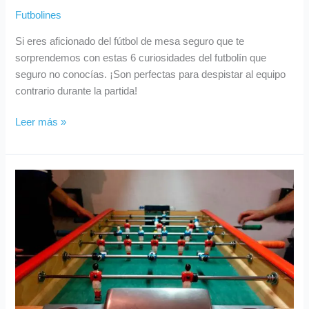
Futbolines
Si eres aficionado del fútbol de mesa seguro que te
sorprendemos con estas 6 curiosidades del futbolín que
seguro no conocías. ¡Son perfectas para despistar al equipo
contrario durante la partida!
Leer más »
Campeonato
de
futbolín:
Todo
sobre
los
torneos
y