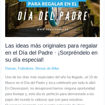
regalar
en
el
Día
del
Padre
·
¡Sorpréndelo
Las ideas más originales para regalar
en
en el Día del Padre · ¡Sorpréndelo en
su
su día especial!
día
especial!
Dianas
,
Futbolines
,
Mesas de Billar
Uno de los días más especiales del año ha llegado, ¡el 19 de
Marzo es el Día del Padre y toca celebrarlo por todo lo alto!
En Devessport, no desaprovechamos ninguna oportunidad
para festejar y, este día es perfecto para demostrarle a los
papis del mundo lo valiosos que son para nosotros.