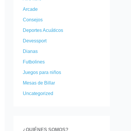
:
:
9
.
Arcade
4
1
.
9
8
2
9
9
Consejos
9
9
9
€
Deportes Acuáticos
.
.
€
.
9
9
.
Devessport
9
9
Dianas
€
€
.
.
Futbolines
Juegos para niños
Mesas de Billar
Uncategorized
¿QUIÉNES SOMOS?