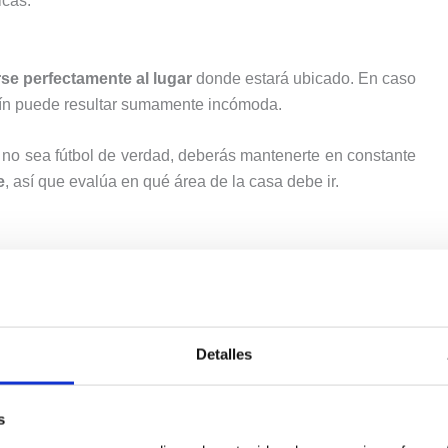
icas.
se perfectamente al lugar
donde estará ubicado. En caso
bolín puede resultar sumamente incómoda.
no sea fútbol de verdad, deberás mantenerte en constante
e
, así que evalúa en qué área de la casa debe ir.
s distintas. Algunas optan por incluir accesorios como
es
con los que llevarás la cuenta del número de goles.
e no te incluyen estos materiales adicionales, así que
Detalles
ene todo junto? Revisa qué trae tu futbolín antes de tomar
s
s?