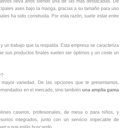
reativos lleva años siendo una de las más destacadas. De
cipales ases bajo la manga, gracias a su tamaño para uso
ales ha sido construida. Por esta razón, suele estar entre
 un trabajo que la respalda. Esta empresa se caracteriza
que sus productos finales suelen ser óptimos y un coste un
r?
ca mayor variedad. De las opciones que te presentamos,
demandados en el mercado, sino también
una amplia gama
lines caseros, profesionales, de mesa o para niños, y
sorios integrados, junto con un servicio impecable de
 marca que estás buscando.