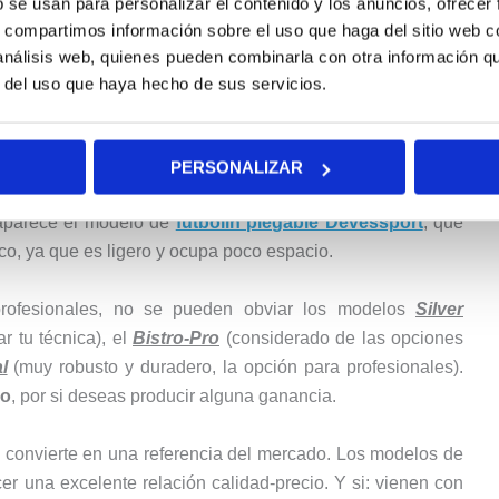
b se usan para personalizar el contenido y los anuncios, ofrecer
con el futbolín
mucho más amena
. Escoge la que más te
s, compartimos información sobre el uso que haga del sitio web 
rcas del mercado.
 análisis web, quienes pueden combinarla con otra información q
r del uso que haya hecho de sus servicios.
s mejores futbolines para niños, pasando por modelos más
PERSONALIZAR
 aparece el modelo de
futbolín plegable Devessport
, que
co, ya que es ligero y ocupa poco espacio.
profesionales, no se pueden obviar los modelos
Silver
 tu técnica), el
Bistro-Pro
(considerado de las opciones
l
(muy robusto y duradero, la opción para profesionales).
ro
, por si deseas producir alguna ganancia.
a convierte en una referencia del mercado. Los modelos de
 una excelente relación calidad-precio. Y si: vienen con