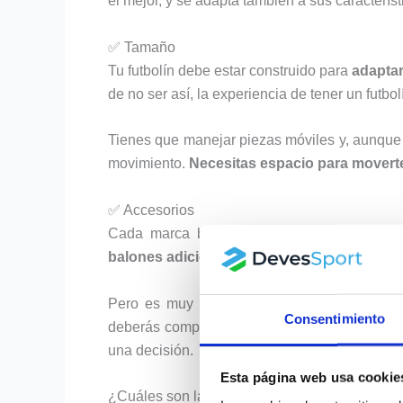
el mejor, y se adapta también a sus característ
✅ Tamaño
Tu futbolín debe estar construido para
adaptar
de no ser así, la experiencia de tener un fut
Tienes que manejar piezas móviles y, aunque 
movimiento.
Necesitas espacio para movert
✅ Accesorios
Cada marca busca
captar clientes
de forma
balones adicionales o marcadores manual
Pero es muy común, los casos de marcas qu
Consentimiento
deberás comprarlos aparte. ¿No es mejor si vi
una decisión.
Esta página web usa cookie
¿Cuáles son las mejores marcas de futboline