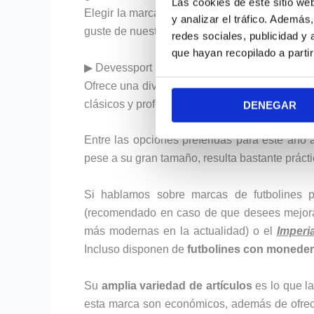
Las cookies de este sitio we
Elegir la marca adecuada hará tu experiencia 
y analizar el tráfico. Ademá
guste de nuestra selección de las mejores ma
redes sociales, publicidad y
que hayan recopilado a parti
▶ Devessport
Ofrece una diversidad de productos, desde lo
clásicos y profesionales
DENEGAR
Entre las opciones preferidas para este año
pese a su gran tamaño, resulta bastante prácti
Si hablamos sobre marcas de futbolines 
(recomendado en caso de que desees mejorar
más modernas en la actualidad) o el
Imperia
Incluso disponen de
futbolines con monede
Su
amplia variedad de artículos
es lo que l
esta marca son económicos, además de ofrecer