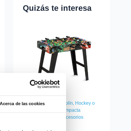
Quizás te interesa
Mesa de Juego Futbolín, Hockey o
Acerca de las cookies
Billar con Patas | Compacta
69x37x60 cm con Accesorios
Incluidos
39.99
€