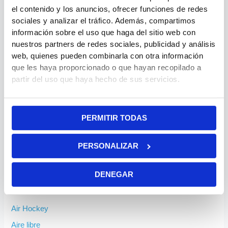
el contenido y los anuncios, ofrecer funciones de redes
Deja un comentario
sociales y analizar el tráfico. Además, compartimos
Lo siento, debes estar
conectado
para publicar un
información sobre el uso que haga del sitio web con
comentario.
nuestros partners de redes sociales, publicidad y análisis
web, quienes pueden combinarla con otra información
que les haya proporcionado o que hayan recopilado a
partir del uso que haya hecho de sus servicios.
PERMITIR TODAS
PERSONALIZAR
DENEGAR
Categorías
Air Hockey
Aire libre