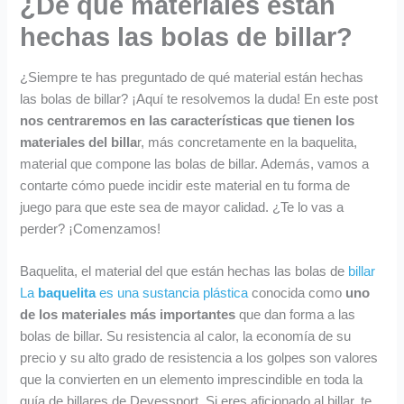
¿De qué materiales están
8
2
9
9
9
9
9
€
hechas las bolas de billar?
.
.
€
.
9
9
.
9
9
¿Siempre te has preguntado de qué material están hechas
€
€
las bolas de billar? ¡Aquí te resolvemos la duda! En este post
.
.
nos centraremos en
las características que tienen los
materiales del billa
r, más concretamente en la baquelita,
material que compone las bolas de billar. Además, vamos a
contarte cómo puede incidir este material en tu forma de
juego para que este sea de mayor calidad. ¿Te lo vas a
perder? ¡Comenzamos!
Baquelita, el material del que están hechas las bolas de
billar
La
baquelita
es una sustancia plástica
conocida como
uno
de los materiales más importantes
que dan forma a las
bolas de billar. Su resistencia al calor, la economía de su
precio y su alto grado de resistencia a los golpes son valores
que la convierten en un elemento imprescindible en toda la
guía de billares de Devessport. Si eres aficionado al billar, te