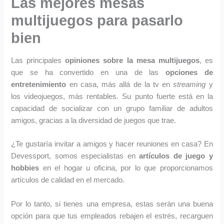
Las mejores mesas
8
2
9
9
9
9
9
€
multijuegos para pasarlo
.
.
€
.
9
9
.
bien
9
9
€
€
Las principales
opiniones sobre la
mesa multijuegos
, es
.
.
que se ha convertido en una de las
opciones de
entretenimiento
en casa, más allá de la tv en
streaming
y
los videojuegos, más rentables. Su punto fuerte está en la
capacidad de socializar con un grupo familiar de adultos
amigos, gracias a la diversidad de juegos que trae.
¿Te gustaría invitar a amigos y hacer reuniones en casa? En
Devessport, somos especialistas en
artículos de juego y
hobbies
en el hogar u oficina, por lo que proporcionamos
artículos de calidad en el mercado.
Por lo tanto, si tienes una empresa, estas serán una buena
opción para que tus empleados rebajen el estrés, recarguen