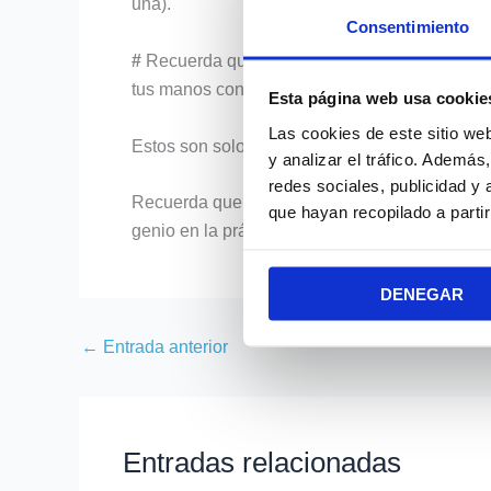
una).
Consentimiento
#
Recuerda que
solo es necesario mantener 
tus manos continúan sujetando el manillar.
Esta página web usa cookie
Las cookies de este sitio we
Estos son solo unos
trucos básicos
para man
y analizar el tráfico. Ademá
redes sociales, publicidad y
Recuerda que con un poco de práctica tienes t
que hayan recopilado a parti
genio en la práctica de tu deporte favorito.
DENEGAR
←
Entrada anterior
Entradas relacionadas