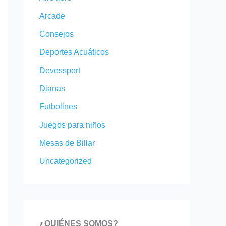
:
:
9
.
Arcade
4
1
.
9
8
2
9
9
Consejos
9
9
9
€
Deportes Acuáticos
.
.
€
.
9
9
.
Devessport
9
9
Dianas
€
€
.
.
Futbolines
Juegos para niños
Mesas de Billar
Uncategorized
¿QUIÉNES SOMOS?