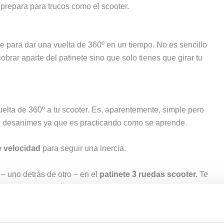
prepara para trucos como el scooter.
te para dar una vuelta de 360º en un tiempo. No es sencillo
obrar aparte del patinete sino que solo tienes que girar tu
uelta de 360º a tu scooter. Es, aparentemente, simple pero
te desanimes ya que es practicando como se aprende.
 velocidad
para seguir una inercia.
– uno detrás de otro – en el
patinete 3 ruedas scooter.
Te
asos, la posición de puntillas.
 (saltar dejando que el patín de dos vueltas; 180º cada