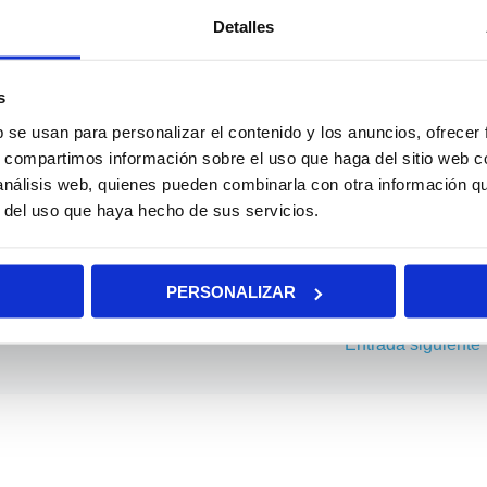
Detalles
la rueda delantera en el suelo
. Lo harás gracias a que
s
b se usan para personalizar el contenido y los anuncios, ofrecer
ejar correctamente tu
patinete de 3 ruedas scooter.
s, compartimos información sobre el uso que haga del sitio web 
 análisis web, quienes pueden combinarla con otra información q
odas las posibilidades de convertirte en un verdadero
r del uso que haya hecho de sus servicios.
PERSONALIZAR
Entrada siguiente