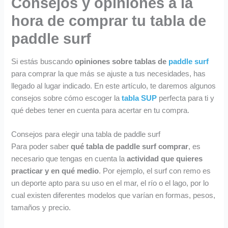
Consejos y opiniones a la
8
2
9
9
9
9
9
€
hora de comprar tu tabla de
.
.
€
.
9
9
.
paddle surf
9
9
€
€
Si estás buscando
opiniones sobre tablas de
paddle surf
.
.
para comprar la que más se ajuste a tus necesidades, has
llegado al lugar indicado. En este artículo, te daremos algunos
consejos sobre cómo escoger la
tabla SUP
perfecta para ti y
qué debes tener en cuenta para acertar en tu compra.
Consejos para elegir una tabla de paddle surf
Para poder saber
qué tabla de paddle surf comprar
, es
necesario que tengas en cuenta la
actividad que quieres
practicar y en qué medio
. Por ejemplo, el surf con remo es
un deporte apto para su uso en el mar, el río o el lago, por lo
cual existen diferentes modelos que varían en formas, pesos,
tamaños y precio.